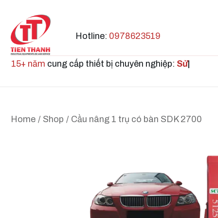
Hotline:
0978623519
15+ năm
cung cấp thiết bị chuyên nghiệp:
Sửa ch
|
Home
/
Shop
/
Cầu nâng 1 trụ có bàn SDK 2700