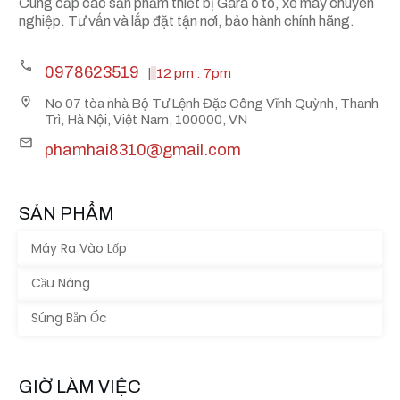
Cung cấp các sản phẩm thiết bị Gara ô tô, xe máy chuyên
nghiệp. Tư vấn và lắp đặt tận nơi, bảo hành chính hãng.
0978623519
|
12 pm : 7pm
No 07 tòa nhà Bộ Tư Lệnh Đặc Công Vĩnh Quỳnh, Thanh
Trì, Hà Nội, Việt Nam, 100000, VN
phamhai8310@gmail.com
SẢN PHẨM
Máy Ra Vào Lốp
Cầu Nâng
Súng Bắn Ốc
GIỜ LÀM VIỆC